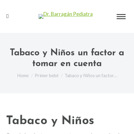
Search:
Tabaco y Niños un factor a
tomar en cuenta
You are here:
Home
Primer bebé
Tabaco y Niños un factor…
Tabaco y Niños