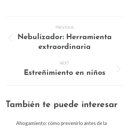
Post
PREVIOUS
navigation
Nebulizador: Herramienta
Previous
extraordinaria
post:
NEXT
Estreñimiento en niños
Next
post:
También te puede interesar
Ahogamiento: cómo prevenirlo antes de la