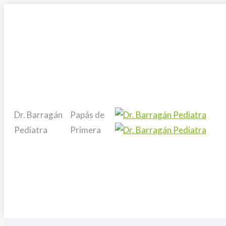
Skip
to
content
Dr. Barragán
Papás de
Pediatra
Primera