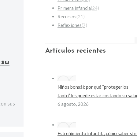
Primera infancia
(24)
Recursos
(21)
Reflexiones
(7)
Artículos recientes
 su
Niños bonsái: por qué “protegerlos
tanto” les puede estar costando su salu
con sus
6 agosto, 2026
Estreñimiento infantil: ¿cómo saber si m