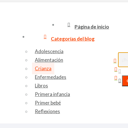
Página de inicio
Categorías del blog
Adolescencia
Sear
Alimentación
Face
Crianza
page
Inst
Enfermedades
open
page
You
Libros
in
open
page
Primera infancia
new
in
open
Primer bebé
wind
new
in
Reflexiones
win
new
win