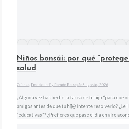
Niños bonsái: por qué “protege
salud
Crianza
,
Emociones
By
Ramón Barragán
6 agosto, 2026
¿Alguna vez has hecho la tarea de tu hijo “para que no
amigos antes de que tu hij@ intente resolverlo? ¿Le l
“educativas”? ¿Prefieres que pase el día en aire aco