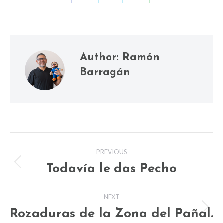
Share
Share
Share
on
on
on
Facebook
X
WhatsApp
Author:
Ramón
Barragán
Post
PREVIOUS
navigation
Todavía le das Pecho
Previous
post:
NEXT
Rozaduras de la Zona del Pañal.
Next