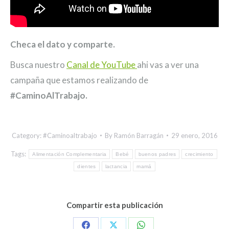
Checa el dato y comparte.
Busca nuestro
Canal de YouTube
ahi vas a ver una
campaña que estamos realizando de
#CaminoAlTrabajo.
Category:
#Caminoaltrabajo
By
Ramón Barragán
29 enero, 2016
Tags:
Alimentación Complementaria
Bebé
buenos padres
crecimiento
dientes
lactancia
mamá
Compartir esta publicación