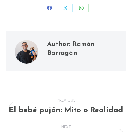
Share
Share
Share
on
on
on
Facebook
X
WhatsApp
Author:
Ramón
Barragán
Post
PREVIOUS
navigation
El bebé pujón: Mito o Realidad
Previous
post:
NEXT