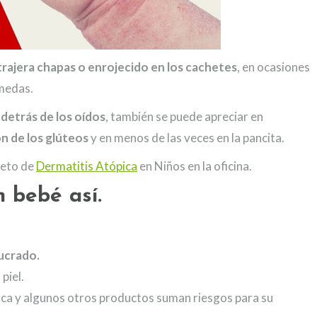
trajera chapas o enrojecido en los cachetes
, en ocasiones
medas.
 detrás de los oídos
, también se puede apreciar en
ón de los glúteos
y en menos de las veces en la pancita.
leto de
Dermatitis Atópica
en Niños en la oficina.
 bebé así.
lucrado.
piel.
vaca y algunos otros productos suman riesgos para su