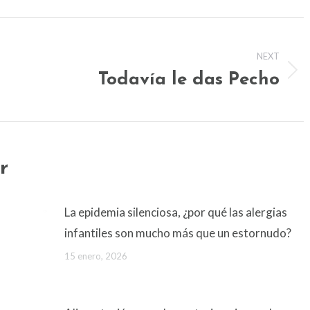
NEXT
Todavía le das Pecho
Next
post:
r
La epidemia silenciosa, ¿por qué las alergias
infantiles son mucho más que un estornudo?
15 enero, 2026