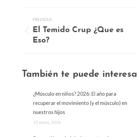
Post
PREVIOUS
navigation
El Temido Crup ¿Que es
Previous
Eso?
post:
También te puede interesa
¿Músculo en niños? 2026: El año para
recuperar el movimiento (y el músculo) en
nuestros hijos
19 enero, 2026