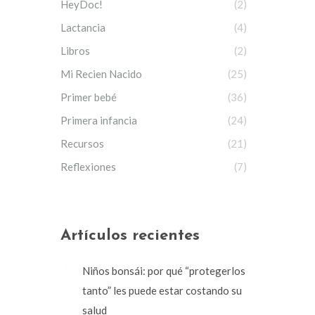
HeyDoc!
(2)
Lactancia
(4)
Libros
(2)
Mi Recien Nacido
(25)
Primer bebé
(36)
Primera infancia
(24)
Recursos
(21)
Reflexiones
(7)
Artículos recientes
Niños bonsái: por qué “protegerlos
tanto” les puede estar costando su
salud