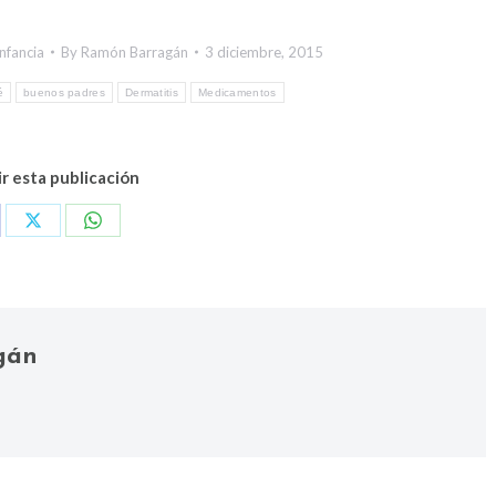
nfancia
By
Ramón Barragán
3 diciembre, 2015
é
buenos padres
Dermatitis
Medicamentos
r esta publicación
re
Share
Share
on
on
cebook
X
WhatsApp
gán