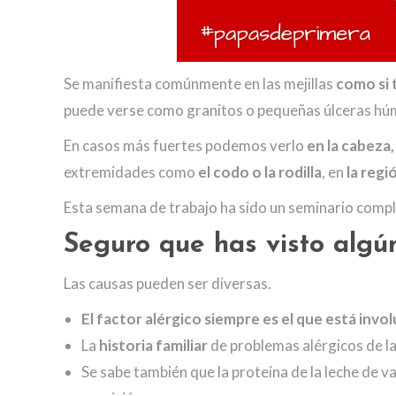
Se manifiesta comúnmente en las mejillas
como si 
puede verse como granitos o pequeñas úlceras hú
En casos más fuertes podemos verlo
en la cabeza,
extremidades como
el codo o la rodilla
, en
la regi
Esta semana de trabajo ha sido un seminario comp
Seguro que has visto algún
Las causas pueden ser diversas.
El factor alérgico siempre es el que está invo
La
historia familiar
de problemas alérgicos de la 
Se sabe también que la proteína de la leche de 