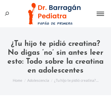
Search:
¿Tu hijo te pidió creatina?
No digas ‘no’ sin antes leer
esto: Todo sobre la creatina
en adolescentes
You are here:
Home
Adolescencia
¿Tu hijo te pidió creatina?…