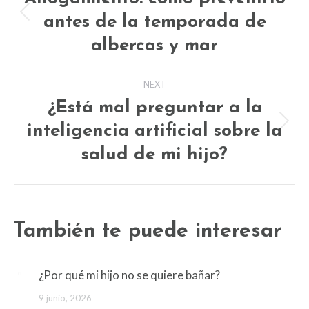
antes de la temporada de
Previous
post:
albercas y mar
NEXT
¿Está mal preguntar a la
inteligencia artificial sobre la
Next
post:
salud de mi hijo?
También te puede interesar
¿Por qué mi hijo no se quiere bañar?
9 junio, 2026