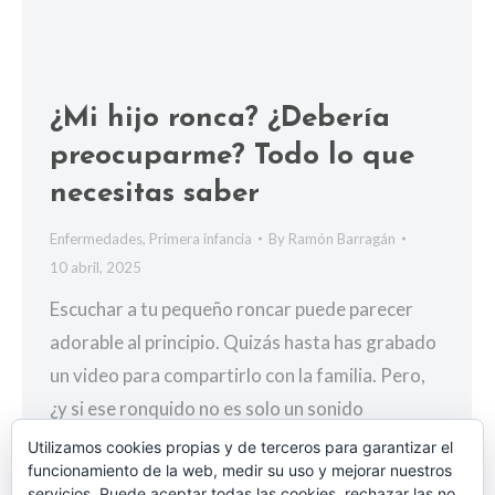
¿Mi hijo ronca? ¿Debería
preocuparme? Todo lo que
necesitas saber
Enfermedades
,
Primera infancia
By
Ramón Barragán
10 abril, 2025
Escuchar a tu pequeño roncar puede parecer
adorable al principio. Quizás hasta has grabado
un video para compartirlo con la familia. Pero,
¿y si ese ronquido no es solo un sonido
gracioso? Como pediatra, te invito a descubrir
Utilizamos cookies propias y de terceros para garantizar el
funcionamiento de la web, medir su uso y mejorar nuestros
por qué los ronquidos frecuentes en los niños
servicios. Puede aceptar todas las cookies, rechazar las no